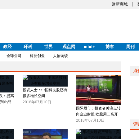
财新商城
政经
环科
世界
观点网
mini+
博客
周刊
全球公司
科技创业
人物访谈
点
投资人士：中国科技股还有
政：提高
很多增长空间
谈判止战
2018年07月10日
国际股市：投资者关注点转
向企业财报 欧股周二高开
2018年07月10日
评