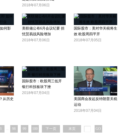
2018年07月06日
 如何影
美联储公布6月会议纪要 担
国际股市：美对华关税将生
忧贸易战风险增加
效 欧股周四平开
2018年07月06日
2018年07月05日
国际股市：欧股周三低开
银行科技板块下挫
2018年07月04日
？从历史
美国商会发起反特朗普关税
运动
2018年07月04日
3
...
98
99
100
下一页
末页
GO