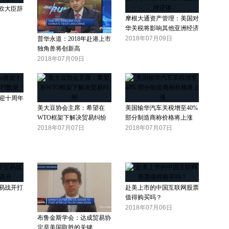
欧大臣辞
摩根大通资产管理：美国对
华关税将影响其他亚洲经济
体
2018年07月09日
普华永道：2018年赴港上市
独角兽将创新高
2018年07月09日
e将迎十周年
美大豆协会主席：希望在
美国输华汽车关税增至40%
WTO框架下解决贸易纠纷
部分制造商称价格将上涨
2018年07月07日
2018年07月07日
易战开打
赴美上市的中国互联网股票
值得购买吗？
2018年07月06日
布鲁金斯学会：达成贸易协
定是美国取胜的关键