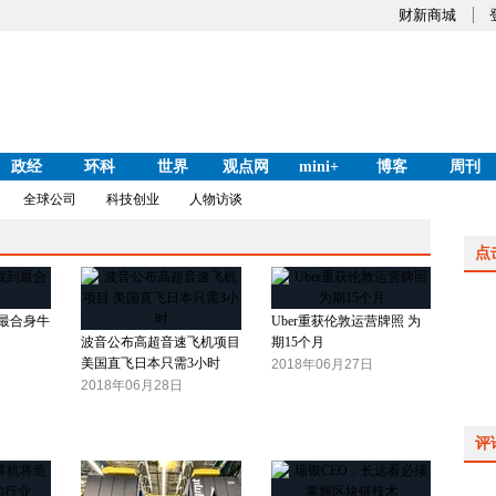
财新商城
政经
环科
世界
观点网
mini+
博客
周刊
全球公司
科技创业
人物访谈
点
最合身牛
Uber重获伦敦运营牌照 为
波音公布高超音速飞机项目
期15个月
美国直飞日本只需3小时
2018年06月27日
2018年06月28日
评