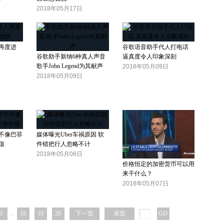
2018年05月17日
再度进
谷歌语音助手代人打电话
谷歌助手新纳6种真人声音
逼真度令人印象深刻
歌手John Legend为其献声
2018年05月09日
2018年05月09日
不像巴菲
媒体曝光Uber车祸原因 软
值
件错把行人忽略不计
2018年05月08日
价格恒定的加密货币可以用
来干什么？
2018年05月07日
3
...
18
19
20
下一页
末页
GO