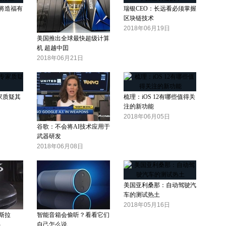
将造福有
瑞银CEO：长远看必须掌握
区块链技术
2018年06月19日
美国推出全球最快超级计算
机 超越中囯
2018年06月21日
专家质疑其
梳理：iOS 12有哪些值得关
注的新功能
2018年06月05日
谷歌：不会将AI技术应用于
武器研发
2018年06月08日
美国亚利桑那：自动驾驶汽
车的测试热土
2018年05月16日
斯拉
智能音箱会偷听？看看它们
陷
自己怎么说