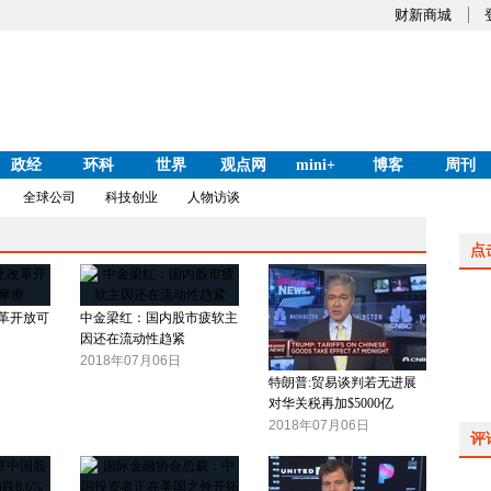
财新商城
政经
环科
世界
观点网
mini+
博客
周刊
全球公司
科技创业
人物访谈
点
革开放可
中金梁红：国内股市疲软主
因还在流动性趋紧
2018年07月06日
特朗普:贸易谈判若无进展
对华关税再加$5000亿
2018年07月06日
评