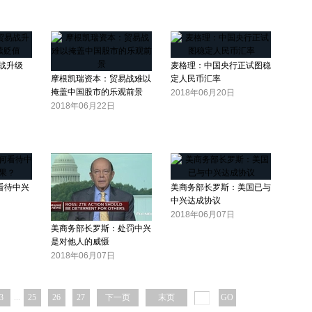
战升级
麦格理：中国央行正试图稳
摩根凯瑞资本：贸易战难以
定人民币汇率
掩盖中国股市的乐观前景
2018年06月20日
2018年06月22日
看待中兴
美商务部长罗斯：美国已与
中兴达成协议
2018年06月07日
美商务部长罗斯：处罚中兴
是对他人的威慑
2018年06月07日
3
...
25
26
27
下一页
末页
GO