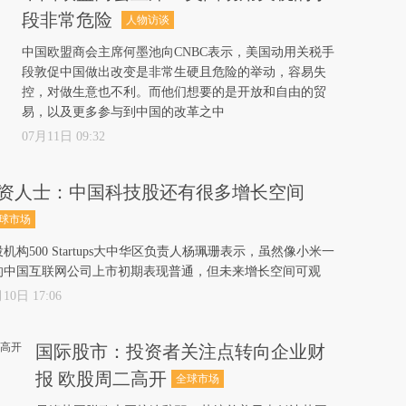
段非常危险
人物访谈
中国欧盟商会主席何墨池向CNBC表示，美国动用关税手
段敦促中国做出改变是非常生硬且危险的举动，容易失
控，对做生意也不利。而他们想要的是开放和自由的贸
易，以及更多参与到中国的改革之中
07月11日 09:32
资人士：中国科技股还有很多增长空间
球市场
机构500 Startups大中华区负责人杨珮珊表示，虽然像小米一
的中国互联网公司上市初期表现普通，但未来增长空间可观
10日 17:06
国际股市：投资者关注点转向企业财
报 欧股周二高开
全球市场