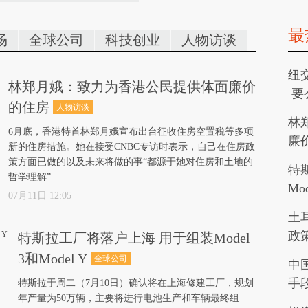
最
场
全球公司
科技创业
人物访谈
纽
林郑月娥：致力为香港公民提供体面廉价
要
的住房
人物访谈
林
6月底，香港特首林郑月娥宣布出台征收住房空置税等多项
廉
新的住房措施。她在接受CNBC专访时表示，自己在住房政
策方面已做的以及未来将做的事“都源于她对住房和土地的
特
哲学理解”
Mod
07月11日 12:05
土
政
特斯拉工厂将落户上海 用于组装Model
3和Model Y
全球公司
中
手
特斯拉于周二（7月10日）确认将在上海修建工厂，规划
年产量为50万辆，主要将进行电池生产和车辆最终组