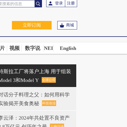
登录
注册
立即订阅
商城
片
视频
数字说
NEI
English
特斯拉工厂将落户上海 用于组装
Model 3和Model Y
全球公司
对话分子料理之父：如何用科学
实验揭开美食奥秘
科技创业
李云泽：2024年共处置不良资产
3.8万亿元 创历年之最
人物访谈