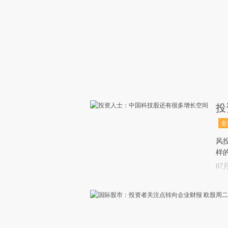
投
全
风投
样
07月