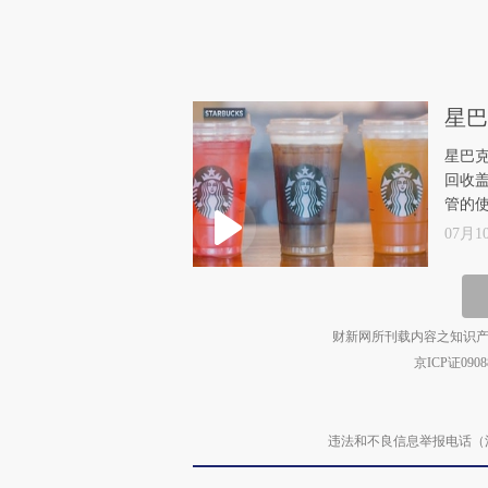
星巴
星巴克
回收
管的
07月10
财新网所刊载内容之知识产
京ICP证090
违法和不良信息举报电话（涉网络暴