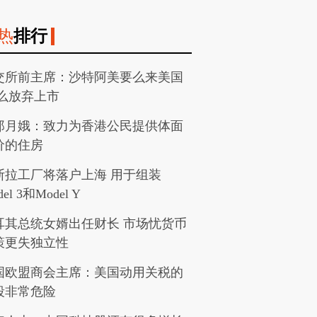
热
排行
交所前主席：沙特阿美要么来美国
么放弃上市
郑月娥：致力为香港公民提供体面
价的住房
斯拉工厂将落户上海 用于组装
el 3和Model Y
耳其总统女婿出任财长 市场忧货币
策更失独立性
国欧盟商会主席：美国动用关税的
段非常危险