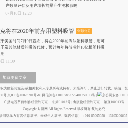
户数量评估及用户增长前景产生消极影响
07月10日 12:28
克将在2020年前弃用塑料吸管
全球公司
于美国时间7月9日宣布，将在2020年前淘汰塑料吸管，用可
盖子及其他材质的吸管代替，预计每年将节省约10亿根塑料吸
使用
日 11:39
加载更多文章
权为财新传媒及/或相关权利人专属所有或持有。未经许可，禁止进行转载、摘编、
880号
京ICP备10026701号-8
|
网信算备110105862729401250013号
|
京公网安备 110105
广播电视节目制作经营许可证：京第01015号
|
出版物经营许可证：第直100013号
Copyright 财新网 All Rights Reserved 版权所有 复制必究
力有害信息举报、未成年人举报、谣言信息）：010-85905050 13195200605 举报邮箱：