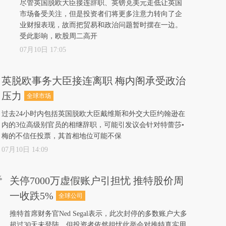
尽管英国脱欧大臣接连辞职、英镑兑美元走低让英国
市场备受关注，但是投资者们将更多注意力转向了企
业财报表现，故而把贸易和政治问题暂时摆在一边。
受此影响，欧股周二高开
07月10日 17:05
英脱欧事务大臣接连离职 梅内阁承受政治
压力
全球市场
过去24小时内包括英国脱欧大臣戴维斯和外交大臣约翰逊在
内的3位高级别官员的相继辞职，可能引发议会针对特蕾莎•
梅的不信任投票，其首相地位可能不保
07月10日 14:09
关停7000万虚假账户引担忧 推特股价周
一收跌5%
全球公司
推特首席财务官Ned Segal表示，此次封停的多数账户大多
超过30天未登陆，但投资者依然担忧此举会对推特真实用