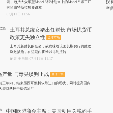
投
装，包括大众车型Model 3和计划当中的Model Y,该工厂
有望由特斯拉独资设立
空
07月11日 11:56
土耳其总统女婿出任财长 市场忧货币
政策更失独立性
全球市场
土耳其新财长的任命，或意味着该国长期实行的财政
刺激措施，在短期内将难以得到扭转
记者 王自励 07月11日 11:17
品产量 与毒枭谈判止战
全球市场
前三年内，结束墨西哥燃料依靠进口的现状，同时提高国内
大型或两座中型炼油厂
中国欧盟商会主席：美国动用关税的手