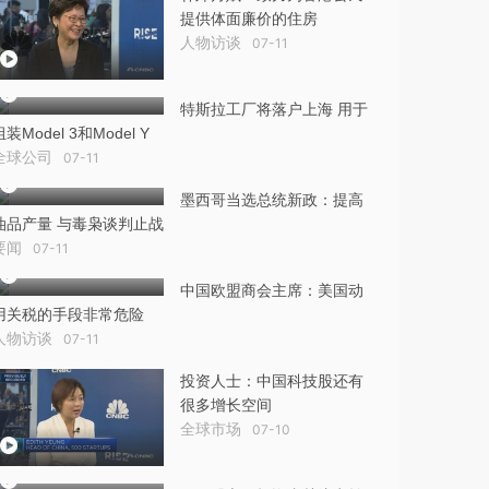
提供体面廉价的住房
人物访谈
07-11
特斯拉工厂将落户上海 用于
组装Model 3和Model Y
全球公司
07-11
墨西哥当选总统新政：提高
油品产量 与毒枭谈判止战
要闻
07-11
中国欧盟商会主席：美国动
用关税的手段非常危险
人物访谈
07-11
投资人士：中国科技股还有
很多增长空间
全球市场
07-10