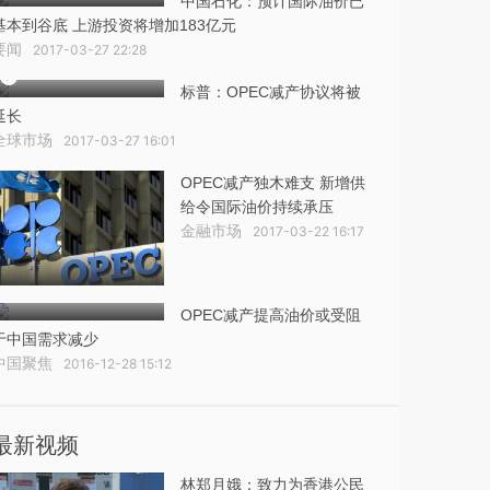
中国石化：预计国际油价已
基本到谷底 上游投资将增加183亿元
要闻
2017-03-27 22:28
标普：OPEC减产协议将被
延长
全球市场
2017-03-27 16:01
OPEC减产独木难支 新增供
给令国际油价持续承压
金融市场
2017-03-22 16:17
OPEC减产提高油价或受阻
于中国需求减少
中国聚焦
2016-12-28 15:12
最新视频
林郑月娥：致力为香港公民