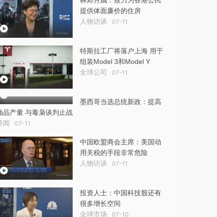
林郑月娥：致力为香港公民
提供体面廉价的住房
人物访谈
07-11
特斯拉工厂将落户上海 用于
组装Model 3和Model Y
全球公司
07-11
墨西哥当选总统新政：提高
油品产量 与毒枭谈判止战
要闻
07-11
中国欧盟商会主席：美国动
用关税的手段非常危险
人物访谈
07-11
投资人士：中国科技股还有
很多增长空间
全球市场
07-10