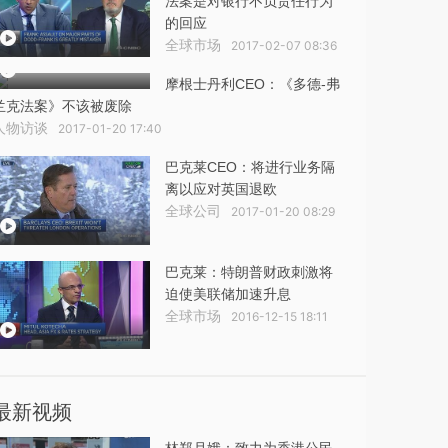
法案是对银行不负责任行为
的回应
全球市场
2017-02-07 08:36
摩根士丹利CEO：《多德-弗
兰克法案》不该被废除
人物访谈
2017-01-20 17:40
巴克莱CEO：将进行业务隔
离以应对英国退欧
全球公司
2017-01-20 08:29
巴克莱：特朗普财政刺激将
迫使美联储加速升息
全球市场
2016-12-15 18:11
最新视频