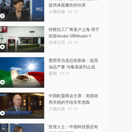
提供体面廉价的住房
人物访谈
07-11
特斯拉工厂将落户上海 用于
组装Model 3和Model Y
全球公司
07-11
墨西哥当选总统新政：提高
油品产量 与毒枭谈判止战
要闻
07-11
中国欧盟商会主席：美国动
用关税的手段非常危险
人物访谈
07-11
投资人士：中国科技股还有