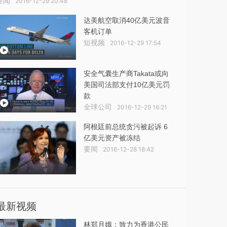
要闻
2016-12-29 20:48
达美航空取消40亿美元波音
客机订单
短视频
2016-12-29 17:54
安全气囊生产商Takata或向
美国司法部支付10亿美元罚
款
全球公司
2016-12-29 16:21
阿根廷前总统贪污被起诉 6
亿美元资产被冻结
要闻
2016-12-28 18:42
最新视频
林郑月娥：致力为香港公民