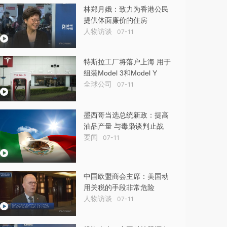
林郑月娥：致力为香港公民
提供体面廉价的住房
人物访谈
07-11
特斯拉工厂将落户上海 用于
组装Model 3和Model Y
全球公司
07-11
墨西哥当选总统新政：提高
油品产量 与毒枭谈判止战
要闻
07-11
中国欧盟商会主席：美国动
用关税的手段非常危险
人物访谈
07-11