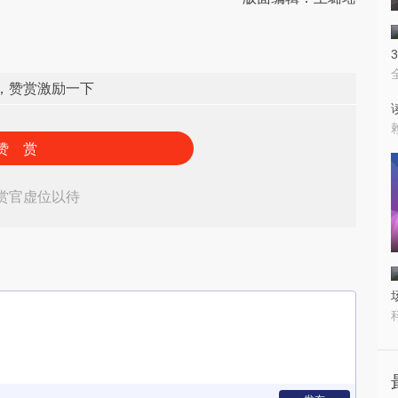
，赞赏激励一下
赞 赏
赏官虚位以待