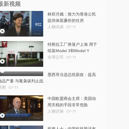
最新视频
林郑月娥：致力为香港公民
提供体面廉价的住房
人物访谈
07-11
特斯拉工厂将落户上海 用于
组装Model 3和Model Y
全球公司
07-11
墨西哥当选总统新政：提高
油品产量 与毒枭谈判止战
要闻
07-11
中国欧盟商会主席：美国动
用关税的手段非常危险
人物访谈
07-11
投资人士：中国科技股还有