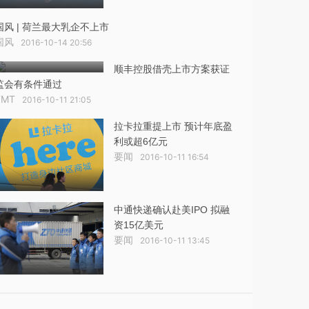
国风 | 荷兰最大乳企不上市
国风
2016-10-14 20:56
顺丰控股借壳上市方案获证
监会有条件通过
TMT
2016-10-11 21:05
拉卡拉重提上市 预计年底盈
利或超6亿元
要闻
2016-10-11 16:54
中通快递确认赴美IPO 拟融
资15亿美元
要闻
2016-10-11 13:45