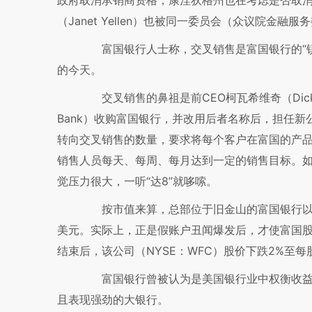
政府取消承销商资格，康涅狄格州也在考虑是否取
（Janet Yellen）也被同一委员会（众议院
富国银行人士称，交叉销售是富国银行的“镇
的今天。
交叉销售的鼻祖是前CEO柯瓦希维奇（Dick Kov
Bank）收购富国银行，并改用后者名称后，担任新
转向交叉销售的数量，要求将每个客户在富国的产品
销售人员每天、每周、每月达到一定的销售目标。
觉压力很大，一听“达8”就哆嗦。
按市值来算，总部位于旧金山的富国银行以22
美元。实际上，正是假账户丑闻爆发后，才使富国股
结束后，该公司（NYSE：WFC）股价下跌2%至每股
富国银行曾被认为是美国银行业中权衡收益与风
且表现强劲的大银行。