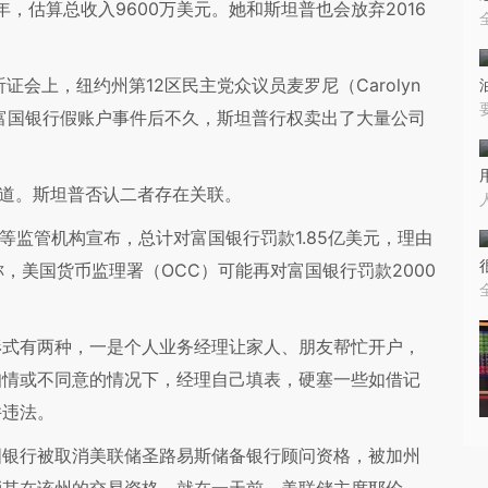
年，估算总收入9600万美元。她和斯坦普也会放弃2016
上，纽约州第12区民主党众议员麦罗尼（Carolyn
曝光富国银行假账户事件后不久，斯坦普行权卖出了大量公司
道。斯坦普否认二者存在关联。
等监管机构宣布，总计对富国银行罚款1.85亿美元，理由
称，美国货币监理署（OCC）可能再对富国银行罚款2000
式有两种，一是个人业务经理让家人、朋友帮忙开户，
知情或不同意的情况下，经理自己填表，硬塞一些如借记
并违法。
银行被取消美联储圣路易斯储备银行顾问资格，被加州