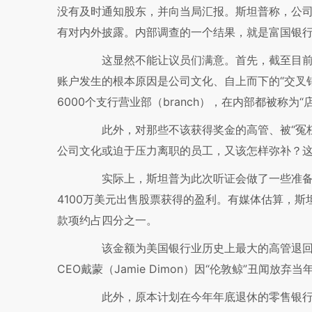
没有及时通知股东，并向当局汇报。斯坦普称，公
有对内外披露。内部调查的一个结果，就是富国银行
这显然不能让议员们满意。首先，截至目前
账户发生的根本原因是公司文化、自上而下的“交叉销售”（
6000个支行营业部（branch），在内部都被称为“店面
此外，对那些不该获得奖金的高管、被“冤枉
公司文化或迫于压力离职的员工，又该怎样弥补？
实际上，斯坦普为此次听证会做了一些准备，
4100万美元出售股票获得的盈利。有媒体估算，斯
款项约占四分之一。
该金额为美国银行业历史上最大的高管退回奖金案例
CEO戴蒙（Jamie Dimon）因“伦敦鲸”丑闻放弃
此外，原本计划在今年年底退休的零售银行业务负责