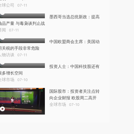
全球公司
07-11
墨西哥当选总统新政：提高
油品产量 与毒枭谈判止战
要闻
07-11
中国欧盟商会主席：美国动
用关税的手段非常危险
人物访谈
07-11
投资人士：中国科技股还有
很多增长空间
全球市场
07-10
国际股市：投资者关注点转
向企业财报 欧股周二高开
全球市场
07-10