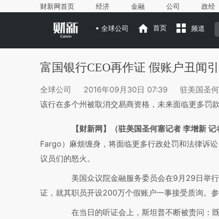
财新网首页
经济
金融
公司
政经
全球公司
首页
频道
富国银行CEO再作证 假账户丑闻
全球公司
2016年09月30日 07:39
驻美国圣何
该行在多个州被取消交易商资格，未来面临更多罚
【财新网】（驻美国圣何塞记者 李增新 记
Fargo）麻烦缠身，将面临更多行政处罚和法律诉
议员们的怒火。
美国众议院金融服务委员会在9月29日举行听证会
证，就其职员开设200万个假账户一事接受质询。
在当日的听证会上，斯坦普不断被责问：既然