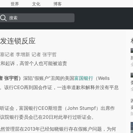
世界
文化
博客
引发连锁反应
塞记者 李增新 记者 张宇哲
款和起诉，高管个人也可能被追责
者 张宇哲）
深陷“假账户”丑闻的美国
（Wells
富国银行
讼。该行CEO再到国会作证，一连串道歉和解释并没有平息
，富国银行CEO斯坦普（John Stumpf）出席作
参议院银行委员会已在20日对此举行过听证会。
管理层在2013年已经知晓银行存在假账户问题，为何