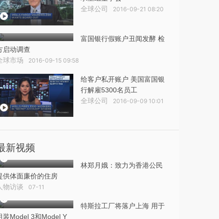
全球公司
2016-09-21 08:20
富国银行假账户丑闻发酵 检
方启动调查
全球市场
2016-09-15 09:58
给客户私开账户 美国富国银
行解雇5300名员工
全球公司
2016-09-09 10:01
最新视频
林郑月娥：致力为香港公民
提供体面廉价的住房
人物访谈
07-11
特斯拉工厂将落户上海 用于
组装Model 3和Model Y