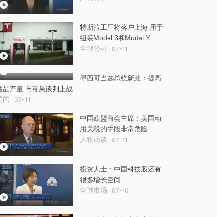
特斯拉工厂将落户上海 用于
组装Model 3和Model Y
全球公司
07-11
墨西哥当选总统新政：提高
油品产量 与毒枭谈判止战
要闻
07-11
中国欧盟商会主席：美国动
用关税的手段非常危险
人物访谈
07-11
投资人士：中国科技股还有
很多增长空间
全球市场
07-10