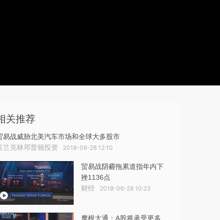
相关推荐
贸易战威胁北美汽车市场和全球大多股市
富兰克林邓普顿投资
2018-06-28 12:10
贸易战阴霾拖累道指年内下
挫1136点
财经
2018-06-28 10:23
摩根大通：A股将承受更多