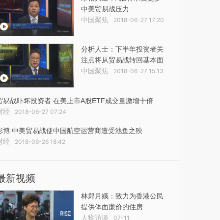
中美贸易战压力
中国聚焦
2018-06-27 17:20
分析人士：下半年投资者关
注点将从贸易战转回基本面
中国聚焦
2018-06-27 15:13
贸易战吓坏投资者 在美上市A股ETF成交量激增十倍
财经
2018-06-27 07:24
彭博:中美贸易战使中国航空运营商遭受池鱼之殃
财经
2018-06-26 18:42
最新视频
林郑月娥：致力为香港公民
提供体面廉价的住房
人物访谈
07-11