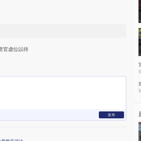
赏官虚位以待
发布