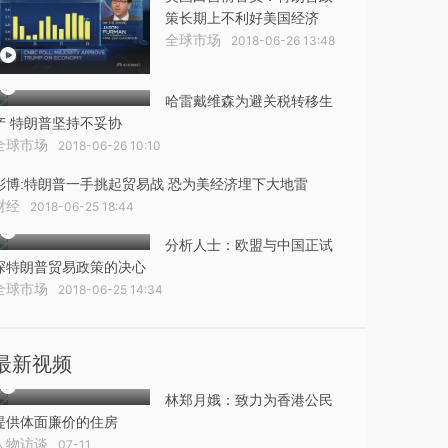
策长期上不利好美国经济
全球市场
2018-06-26 13:48
哈雷戴维森为避关税转移生
产 特朗普坚持不妥协
全球市场
2018-06-26 10:10
彭博:特朗普一手挑起贸易战 恐为美经济埋下大地雷
财经
2018-06-25 18:44
分析人士：欧盟与中国正试
探特朗普贸易政策的决心
全球市场
2018-06-25 14:34
最新视频
林郑月娥：致力为香港公民
提供体面廉价的住房
人物访谈
07-11