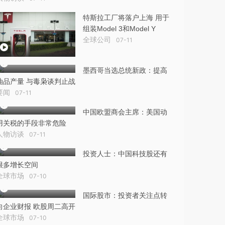
特斯拉工厂将落户上海 用于
组装Model 3和Model Y
全球公司
07-11
墨西哥当选总统新政：提高
油品产量 与毒枭谈判止战
要闻
07-11
中国欧盟商会主席：美国动
用关税的手段非常危险
人物访谈
07-11
投资人士：中国科技股还有
很多增长空间
全球市场
07-10
国际股市：投资者关注点转
向企业财报 欧股周二高开
全球市场
07-10