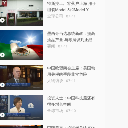
特斯拉工厂将落户上海 用于
组装Model 3和Model Y
全球公司
07-11
墨西哥当选总统新政：提高
油品产量 与毒枭谈判止战
要闻
07-11
中国欧盟商会主席：美国动
用关税的手段非常危险
人物访谈
07-11
投资人士：中国科技股还有
很多增长空间
全球市场
07-10
国际股市：投资者关注点转