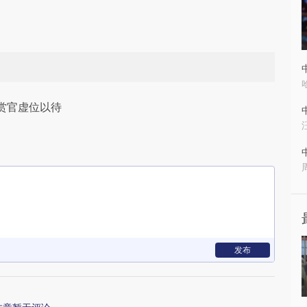
赏官虚位以待
发布