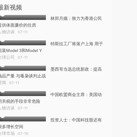
最新视频
林郑月娥：致力为香港公民
提供体面廉价的住房
人物访谈
07-11
特斯拉工厂将落户上海 用于
组装Model 3和Model Y
全球公司
07-11
墨西哥当选总统新政：提高
油品产量 与毒枭谈判止战
要闻
07-11
中国欧盟商会主席：美国动
用关税的手段非常危险
人物访谈
07-11
投资人士：中国科技股还有
很多增长空间
全球市场
07-10