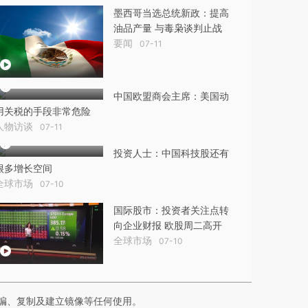
墨西哥当选总统新政：提高
油品产量 与毒枭谈判止战
要闻
07-11
中国欧盟商会主席：美国动
用关税的手段非常危险
人物访谈
07-11
投资人士：中国科技股还有
很多增长空间
全球市场
07-10
国际股市：投资者关注点转
向企业财报 欧股周二高开
全球市场
07-10
编、复制及建立镜像等任何使用。