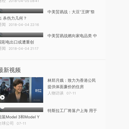
财经
2018-04-05 08:41
中美贸易战：大豆“王牌”祭
出 杀伤力几何？
要闻
2018-04-04 22:16
中美贸易战燃向家电品类 中
国彩电出口或遭重创
要闻
2018-04-04 21:17
最新视频
林郑月娥：致力为香港公民
提供体面廉价的住房
人物访谈
07-11
特斯拉工厂将落户上海 用于
组装Model 3和Model Y
全球公司
07-11