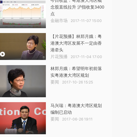
今日收盘：粤港澳大湾区概
念股直线拉升 沪指收复3400
点
金融市场
2017-11-07 15:00
【片花预播】林郑月娥：粤
港澳大湾区发展不一定由香
港牵头
片花预播
2017-11-04 17:00
林郑月娥：希望明年初前落
实粤港澳大湾区规划
要闻
2017-10-26 15:25
马兴瑞：粤港澳大湾区规划
编制已启动
要闻
2017-06-26 19:11