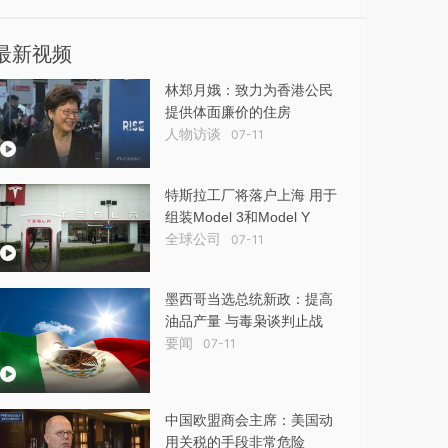
最新视频
林郑月娥：致力为香港公民
提供体面廉价的住房
人物访谈
07-11
特斯拉工厂将落户上海 用于
组装Model 3和Model Y
全球公司
07-11
墨西哥当选总统新政：提高
油品产量 与毒枭谈判止战
要闻
07-11
中国欧盟商会主席：美国动
用关税的手段非常危险