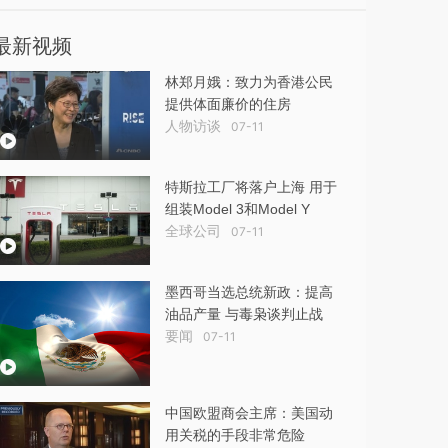
最新视频
林郑月娥：致力为香港公民
提供体面廉价的住房
人物访谈
07-11
特斯拉工厂将落户上海 用于
组装Model 3和Model Y
全球公司
07-11
墨西哥当选总统新政：提高
油品产量 与毒枭谈判止战
要闻
07-11
中国欧盟商会主席：美国动
用关税的手段非常危险