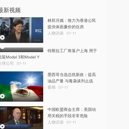
最新视频
林郑月娥：致力为香港公民
提供体面廉价的住房
人物访谈
07-11
特斯拉工厂将落户上海 用于
组装Model 3和Model Y
全球公司
07-11
墨西哥当选总统新政：提高
油品产量 与毒枭谈判止战
要闻
07-11
中国欧盟商会主席：美国动
用关税的手段非常危险
人物访谈
07-11