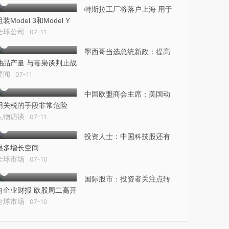
特斯拉工厂将落户上海 用于
组装Model 3和Model Y
全球公司
07-11
墨西哥当选总统新政：提高
油品产量 与毒枭谈判止战
要闻
07-11
中国欧盟商会主席：美国动
用关税的手段非常危险
人物访谈
07-11
投资人士：中国科技股还有
很多增长空间
全球市场
07-10
国际股市：投资者关注点转
向企业财报 欧股周二高开
全球市场
07-10