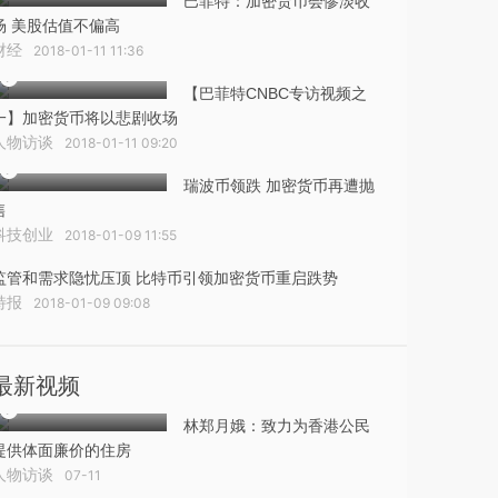
巴菲特：加密货币会惨淡收
场 美股估值不偏高
财经
2018-01-11 11:36
【巴菲特CNBC专访视频之
一】加密货币将以悲剧收场
人物访谈
2018-01-11 09:20
瑞波币领跌 加密货币再遭抛
售
科技创业
2018-01-09 11:55
监管和需求隐忧压顶 比特币引领加密货币重启跌势
特报
2018-01-09 09:08
最新视频
林郑月娥：致力为香港公民
提供体面廉价的住房
人物访谈
07-11