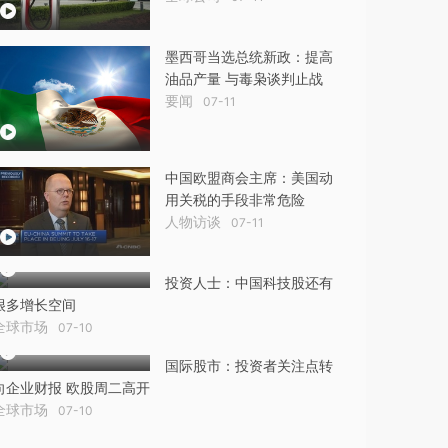
墨西哥当选总统新政：提高
油品产量 与毒枭谈判止战
要闻
07-11
中国欧盟商会主席：美国动
用关税的手段非常危险
人物访谈
07-11
投资人士：中国科技股还有
很多增长空间
全球市场
07-10
国际股市：投资者关注点转
向企业财报 欧股周二高开
全球市场
07-10