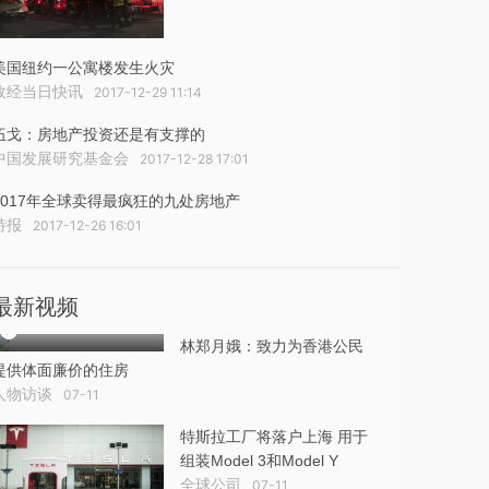
美国纽约一公寓楼发生火灾
政经当日快讯
2017-12-29 11:14
伍戈：房地产投资还是有支撑的
中国发展研究基金会
2017-12-28 17:01
2017年全球卖得最疯狂的九处房地产
特报
2017-12-26 16:01
最新视频
林郑月娥：致力为香港公民
提供体面廉价的住房
人物访谈
07-11
特斯拉工厂将落户上海 用于
组装Model 3和Model Y
全球公司
07-11