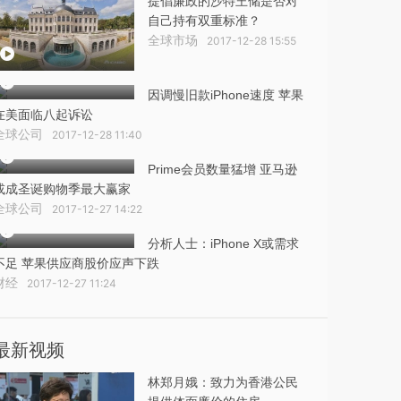
提倡廉政的沙特王储是否对
自己持有双重标准？
全球市场
2017-12-28 15:55
因调慢旧款iPhone速度 苹果
在美面临八起诉讼
全球公司
2017-12-28 11:40
Prime会员数量猛增 亚马逊
或成圣诞购物季最大赢家
全球公司
2017-12-27 14:22
分析人士：iPhone X或需求
不足 苹果供应商股价应声下跌
财经
2017-12-27 11:24
最新视频
林郑月娥：致力为香港公民