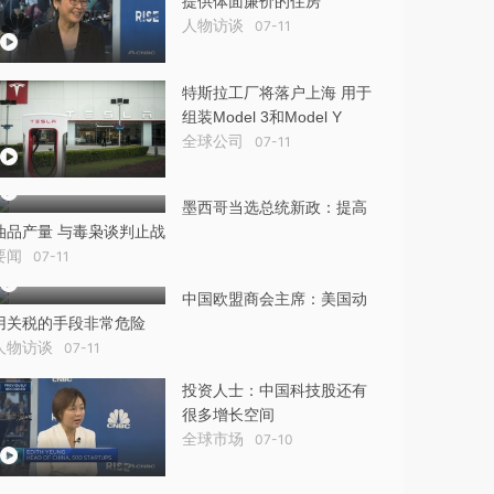
提供体面廉价的住房
人物访谈
07-11
特斯拉工厂将落户上海 用于
组装Model 3和Model Y
全球公司
07-11
墨西哥当选总统新政：提高
油品产量 与毒枭谈判止战
要闻
07-11
中国欧盟商会主席：美国动
用关税的手段非常危险
人物访谈
07-11
投资人士：中国科技股还有
很多增长空间
全球市场
07-10