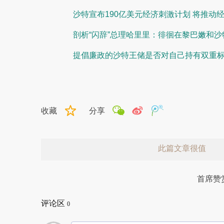
沙特宣布190亿美元经济刺激计划 将推动
剖析“闪辞”总理哈里里：徘徊在黎巴嫩和
提倡廉政的沙特王储是否对自己持有双重
收藏
分享
此篇文章很值
首席赞
评论区
0