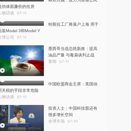
林郑月娥：致力为香港公民
提供体面廉价的住房
人物访谈
07-11
特斯拉工厂将落户上海 用于
组装Model 3和Model Y
全球公司
07-11
墨西哥当选总统新政：提高
油品产量 与毒枭谈判止战
要闻
07-11
中国欧盟商会主席：美国动
用关税的手段非常危险
人物访谈
07-11
投资人士：中国科技股还有
很多增长空间
全球市场
07-10