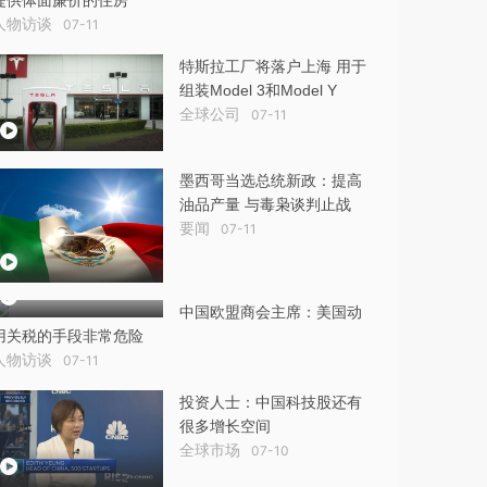
提供体面廉价的住房
人物访谈
07-11
特斯拉工厂将落户上海 用于
组装Model 3和Model Y
全球公司
07-11
墨西哥当选总统新政：提高
油品产量 与毒枭谈判止战
要闻
07-11
中国欧盟商会主席：美国动
用关税的手段非常危险
人物访谈
07-11
投资人士：中国科技股还有
很多增长空间
全球市场
07-10