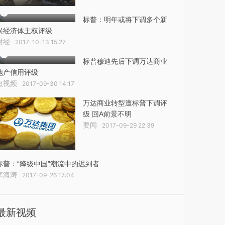
标普：明年或将下调多个新
兴经济体主权评级
财经
2017-10-13 15:27
标普穆迪先后下调万达商业
地产信用评级
短视频
2017-09-30 14:17
万达商业转型遭标普下调评
级 回A前景不明
要闻
2017-09-29 22:39
标普：“降级中国”潮流中的迟到者
李海涛
2017-09-26 17:04
最新视频