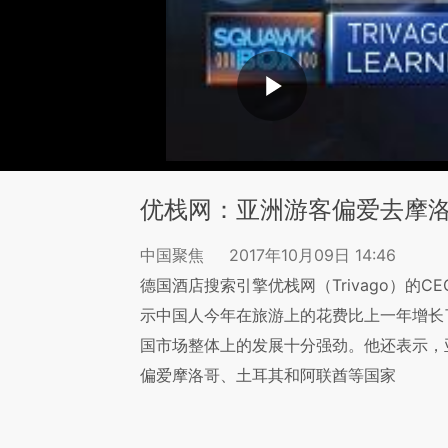
优栈网：亚洲游客偏爱去摩
中国聚焦
2017年10月09日 14:46
德国酒店搜索引擎优栈网（Trivago）的CEO R
示中国人今年在旅游上的花费比上一年增长了
国市场整体上的发展十分强劲。他还表示，
偏爱摩洛哥、土耳其和阿联酋等国家