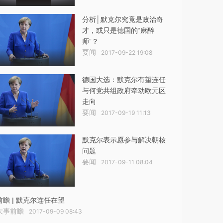
分析│默克尔究竟是政治奇
才，或只是德国的“麻醉
师”？
要闻
2017-09-22 19:08
德国大选：默克尔有望连任
与何党共组政府牵动欧元区
走向
要闻
2017-09-19 11:13
默克尔表示愿参与解决朝核
问题
要闻
2017-09-11 08:04
前瞻 | 默克尔连任在望
大事前瞻
2017-09-09 08:43