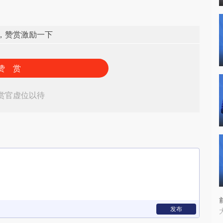
，赞赏激励一下
赞 赏
赏官虚位以待
发布