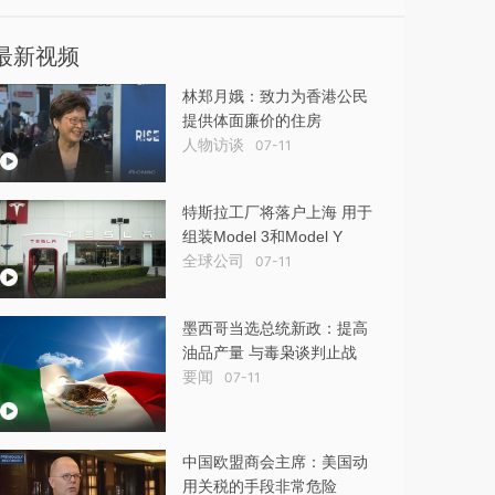
最新视频
林郑月娥：致力为香港公民
提供体面廉价的住房
人物访谈
07-11
特斯拉工厂将落户上海 用于
组装Model 3和Model Y
全球公司
07-11
墨西哥当选总统新政：提高
油品产量 与毒枭谈判止战
要闻
07-11
中国欧盟商会主席：美国动
用关税的手段非常危险