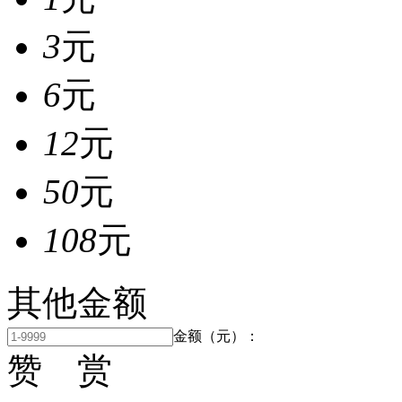
3
元
6
元
12
元
50
元
108
元
其他金额
金额（元）：
赞 赏