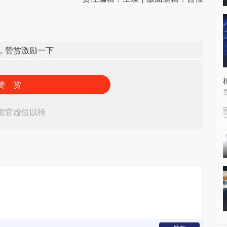
，赞赏激励一下
赞 赏
赏官虚位以待