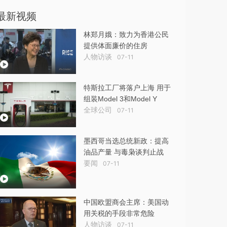
最新视频
林郑月娥：致力为香港公民
提供体面廉价的住房
人物访谈
07-11
特斯拉工厂将落户上海 用于
组装Model 3和Model Y
全球公司
07-11
墨西哥当选总统新政：提高
油品产量 与毒枭谈判止战
要闻
07-11
中国欧盟商会主席：美国动
用关税的手段非常危险
人物访谈
07-11