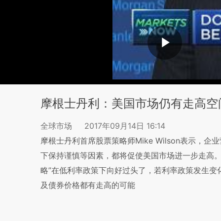
摩根士丹利：美国市场仍有走高空
全球市场
2017年09月14日 16:14
摩根士丹利首席股票策略师Mike Wilson表示
下保持谨慎等因素，都将促使美国市场进一步走高。
略”在低利率政策下向好过头了，若利率政策发生变
及债券价格都有走高的可能