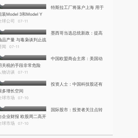
特斯拉工厂将落户上海 用于
组装Model 3和Model Y
全球公司
07-11
墨西哥当选总统新政：提高
油品产量 与毒枭谈判止战
要闻
07-11
中国欧盟商会主席：美国动
用关税的手段非常危险
人物访谈
07-11
投资人士：中国科技股还有
很多增长空间
全球市场
07-10
国际股市：投资者关注点转
向企业财报 欧股周二高开
全球市场
07-10