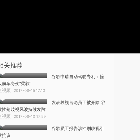
相关推荐
谷歌申请自动驾驶专利：撞
人前车身变“柔软”
短视频
2017-08-15 17:13
发表歧视言论员工被开除 谷
歌性别歧视风波持续发酵
短视频
2017-08-10 17:59
谷歌员工报告涉性别歧视引
发抗议