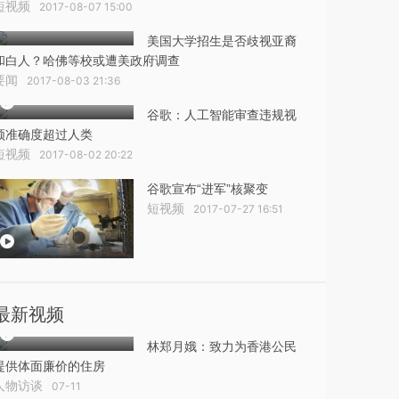
短视频
2017-08-07 15:00
美国大学招生是否歧视亚裔
和白人？哈佛等校或遭美政府调查
要闻
2017-08-03 21:36
谷歌：人工智能审查违规视
频准确度超过人类
短视频
2017-08-02 20:22
谷歌宣布“进军”核聚变
短视频
2017-07-27 16:51
最新视频
林郑月娥：致力为香港公民
提供体面廉价的住房
人物访谈
07-11