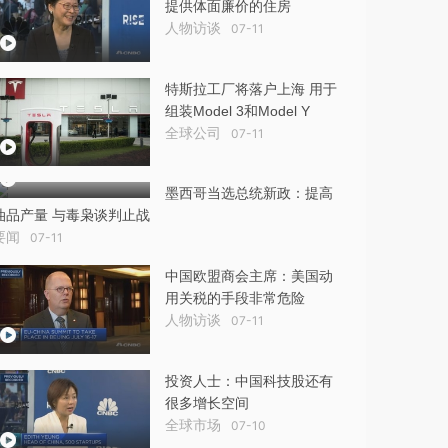
提供体面廉价的住房
人物访谈
07-11
特斯拉工厂将落户上海 用于
组装Model 3和Model Y
全球公司
07-11
墨西哥当选总统新政：提高
油品产量 与毒枭谈判止战
要闻
07-11
中国欧盟商会主席：美国动
用关税的手段非常危险
人物访谈
07-11
投资人士：中国科技股还有
很多增长空间
全球市场
07-10