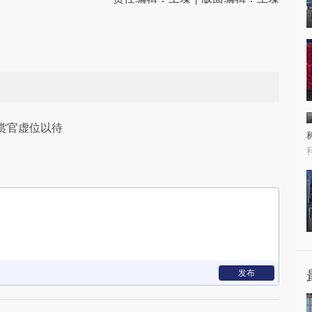
赏官虚位以待
发布