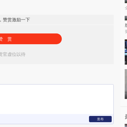
，赞赏激励一下
赞 赏
赏官虚位以待
发布