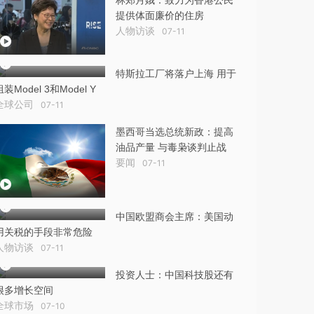
林郑月娥：致力为香港公民
提供体面廉价的住房
人物访谈
07-11
特斯拉工厂将落户上海 用于
组装Model 3和Model Y
全球公司
07-11
墨西哥当选总统新政：提高
油品产量 与毒枭谈判止战
要闻
07-11
中国欧盟商会主席：美国动
用关税的手段非常危险
人物访谈
07-11
投资人士：中国科技股还有
很多增长空间
全球市场
07-10