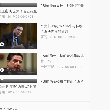
FBI被撤前局长：外泄特朗普
施压密谈 是为了促进调查
要闻
2017-06-09 09:28
全文│FBI前局长科米与特朗
普密谈内容的证词
要闻
2017-06-08 13:02
FBI前局长：特朗普叫我放弗
林一马
全球市场
2017-06-08 11:11
FBI前局长公布与特朗普密谈
实录 现实版“纸牌屋"上演
要闻
2017-06-08 09:21