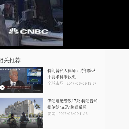
相关推荐
特朗普私人律师：特朗普从
未要求科米效忠
全球市场
2017-06-09 13:57
伊朗遭恐袭致17死 特朗普却
批伊朗“支恐”终遭反噬
要闻
2017-06-09 11:16