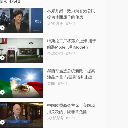
最新视频
林郑月娥：致力为香港公民
提供体面廉价的住房
人物访谈
07-11
特斯拉工厂将落户上海 用于
组装Model 3和Model Y
全球公司
07-11
墨西哥当选总统新政：提高
油品产量 与毒枭谈判止战
要闻
07-11
中国欧盟商会主席：美国动
用关税的手段非常危险
人物访谈
07-11