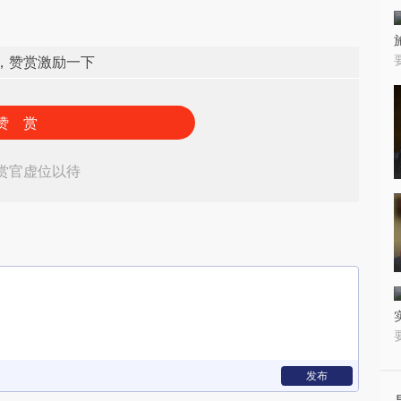
，赞赏激励一下
赞 赏
赏官虚位以待
发布