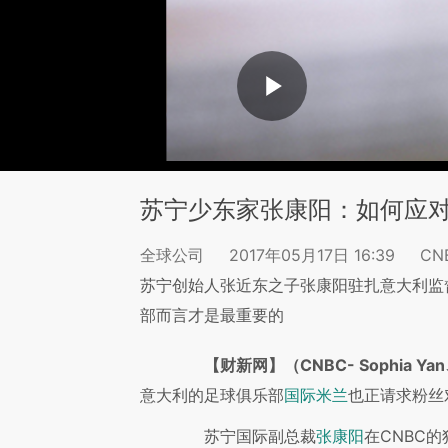
苏宁少东家张康阳：如何应
全球公司
2017年05月17日 16:39
CNB
苏宁创始人张近东之子张康阳驻扎意大利监
部而言才是最重要的
【财新网】（CNBC- Sophia Yan、
意大利的足球俱乐部
也正请求粉丝
国际米兰
苏宁国际副总裁
在CNBC
张康阳