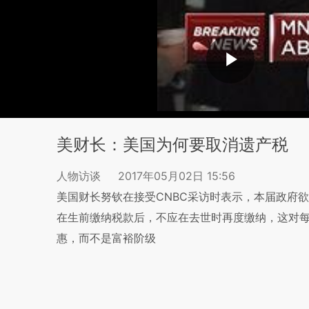
美财长：美国为何要取消遗产税
人物访谈
2017年05月02日 15:56
美国财长努钦在接受CNBC采访时表示，本届政府
在生前缴纳税款后，不应在去世时再度缴纳，这对
惠，而不是富裕阶级