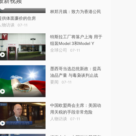
最新视频
林郑月娥：致力为香港公民
提供体面廉价的住房
人物访谈
07-11
特斯拉工厂将落户上海 用于
组装Model 3和Model Y
全球公司
07-11
墨西哥当选总统新政：提高
油品产量 与毒枭谈判止战
要闻
07-11
中国欧盟商会主席：美国动
用关税的手段非常危险
人物访谈
07-11