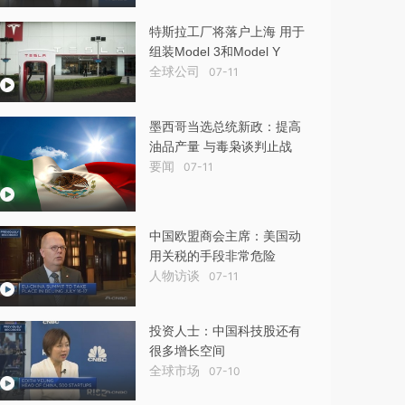
特斯拉工厂将落户上海 用于
组装Model 3和Model Y
全球公司
07-11
墨西哥当选总统新政：提高
油品产量 与毒枭谈判止战
要闻
07-11
中国欧盟商会主席：美国动
用关税的手段非常危险
人物访谈
07-11
投资人士：中国科技股还有
很多增长空间
全球市场
07-10