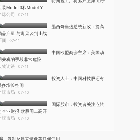
特斯拉工厂将落户上海 用于
组装Model 3和Model Y
全球公司
07-11
墨西哥当选总统新政：提高
油品产量 与毒枭谈判止战
要闻
07-11
中国欧盟商会主席：美国动
用关税的手段非常危险
人物访谈
07-11
投资人士：中国科技股还有
很多增长空间
全球市场
07-10
国际股市：投资者关注点转
向企业财报 欧股周二高开
全球市场
07-10
编、复制及建立镜像等任何使用。