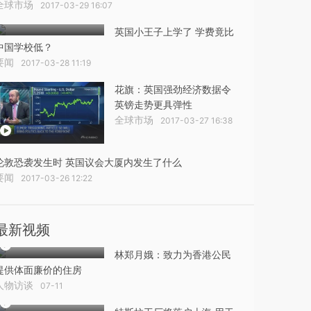
全球市场
2017-03-29 16:07
英国小王子上学了 学费竟比
中国学校低？
要闻
2017-03-28 11:19
花旗：英国强劲经济数据令
英镑走势更具弹性
全球市场
2017-03-27 16:38
伦敦恐袭发生时 英国议会大厦内发生了什么
要闻
2017-03-26 12:22
最新视频
林郑月娥：致力为香港公民
提供体面廉价的住房
人物访谈
07-11