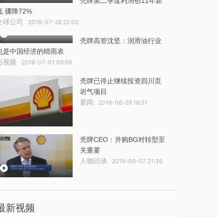
壳牌第二季度利润创11年新
低 骤降72%
全球公司
2016-07-28 22:02
壳牌高管沈坚：润滑油行业
也是中国经济的晴雨表
短视频
2016-07-01 09:59
壳牌已停止继续投资四川页
岩气项目
要闻
2016-06-29 16:31
壳牌CEO：并购BG对转型至
关重要
人物访谈
2016-06-07 21:39
最新视频