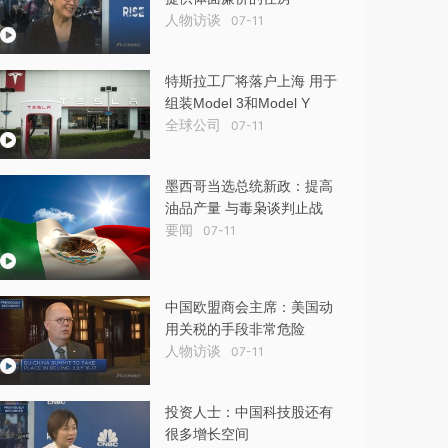
人物访谈
07-11
特斯拉工厂将落户上海 用于
组装Model 3和Model Y
全球公司
07-11
墨西哥当选总统新政：提高
油品产量 与毒枭谈判止战
要闻
07-11
中国欧盟商会主席：美国动
用关税的手段非常危险
人物访谈
07-11
投资人士：中国科技股还有
很多增长空间