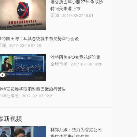
港交所去年少赚27% 争取沙
特阿美来港上市
要闻
2017-02-27 19:01
沙特国王与土耳其总统就中东局势举行会谈
要闻
2017-02-15 07:00
沙特阿美IPO究竟花落谁家
全球市场
2017-02-09 16:20
沙特官员称将取消对黎巴嫩旅行警告
新华社消息
2017-02-07 02:21
最新视频
林郑月娥：致力为香港公民
提供体面廉价的住房