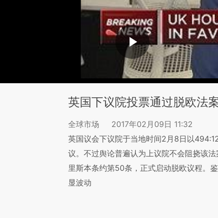
英国下议院投票通过脱欧法
全球市场
2017年02月09日 11:32
英国议会下议院于当地时间2月8日以494:
议。不过舆论普遍认为上议院不会阻挠该法
里斯本条约第50条，正式启动脱欧议程。
显波动