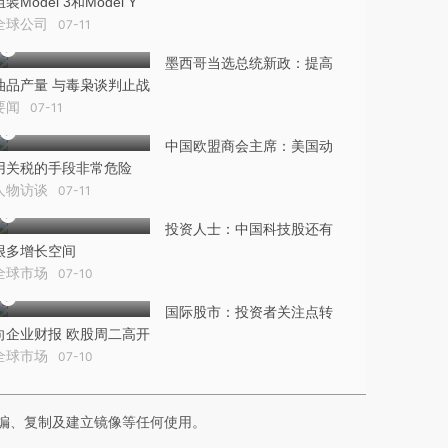
组装Model 3和Model Y
全球公司
07-11
墨西哥当选总统新政：提高
油品产量 与毒枭谈判止战
要闻
07-11
中国欧盟商会主席：美国动
用关税的手段非常危险
人物访谈
07-11
投资人士：中国科技股还有
很多增长空间
全球市场
07-10
国际股市：投资者关注点转
向企业财报 欧股周二高开
全球市场
07-10
编、复制及建立镜像等任何使用。