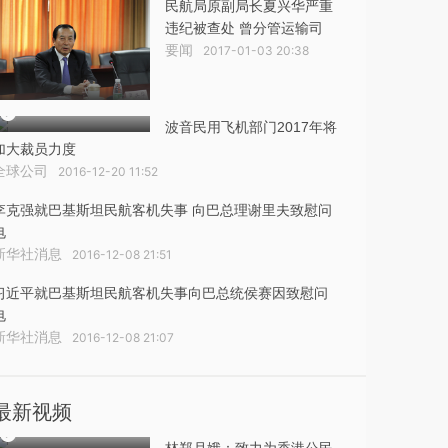
民航局原副局长夏兴华严重
违纪被查处 曾分管运输司
要闻
2017-01-03 20:38
波音民用飞机部门2017年将
加大裁员力度
全球公司
2016-12-20 11:52
李克强就巴基斯坦民航客机失事 向巴总理谢里夫致慰问
电
新华社消息
2016-12-08 21:51
习近平就巴基斯坦民航客机失事向巴总统侯赛因致慰问
电
新华社消息
2016-12-08 21:07
最新视频