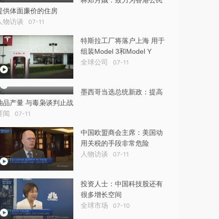
林郑月娥：致力为香港公民
提供体面廉价的住房
人物访谈
07-11
特斯拉工厂将落户上海 用于
组装Model 3和Model Y
全球公司
07-11
墨西哥当选总统新政：提高
油品产量 与毒枭谈判止战
要闻
07-11
中国欧盟商会主席：美国动
用关税的手段非常危险
人物访谈
07-11
投资人士：中国科技股还有
很多增长空间
全球市场
07-10