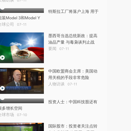
07-11
特斯拉工厂将落户上海 用于
组装Model 3和Model Y
全球公司
07-11
墨西哥当选总统新政：提高
油品产量 与毒枭谈判止战
要闻
07-11
中国欧盟商会主席：美国动
用关税的手段非常危险
人物访谈
07-11
投资人士：中国科技股还有
很多增长空间
全球市场
07-10
国际股市：投资者关注点转