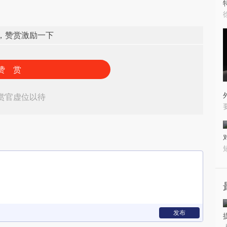
，赞赏激励一下
赞 赏
赏官虚位以待
发布