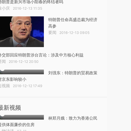
特朗普是新兴市场小阳春的终结者吗
徐小庆
2016-12-13 11:35
特朗普任命高盛总裁为经济
高参
要闻
2016-12-13 09:05
外交部回应特朗普涉台言论：涉及中方核心利益
要闻
2016-12-12 20:50
刘强东：特朗普的贸易政策
对京东影响较小
短视频
2016-12-12 17:49
最新视频
林郑月娥：致力为香港公民
提供体面廉价的住房
人物访谈