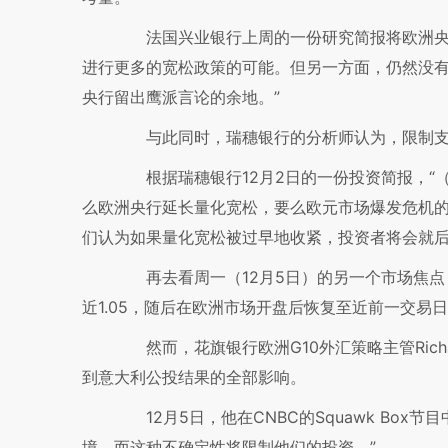
法国兴业银行上周的一份研究简报将欧洲央行
进行更多的宽松政策的可能。但另一方面，仍然没
央行留出鹰派言论的余地。”
与此同时，瑞穗银行的分析师认为，限制支
根据瑞穗银行12月2日的一份投资简报，“
么欧洲央行延长量化宽松，要么欧元市场爆发危机的
们认为如果量化宽松被过早地收紧，投资者将会就后
再去看周一（12月5日）的另一个市场焦点，
近1.05，随后在欧洲市场开盘后恢复至近前一交易
然而，花旗银行欧洲G10外汇策略主管Richar
到意大利公投结果的全部影响。
12月5日，他在CNBC的Squawk Box
境，而这种不确定性将限制他们的投资。”