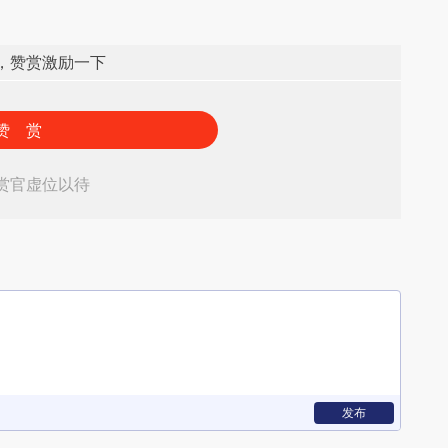
，赞赏激励一下
赞 赏
赏官虚位以待
发布