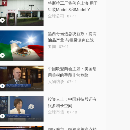
特斯拉工厂将落户上海 用于
组装Model 3和Model Y
全球公司
07-11
墨西哥当选总统新政：提高
油品产量 与毒枭谈判止战
要闻
07-11
中国欧盟商会主席：美国动
用关税的手段非常危险
人物访谈
07-11
投资人士：中国科技股还有
很多增长空间
全球市场
07-10
国际股市：投资者关注点转