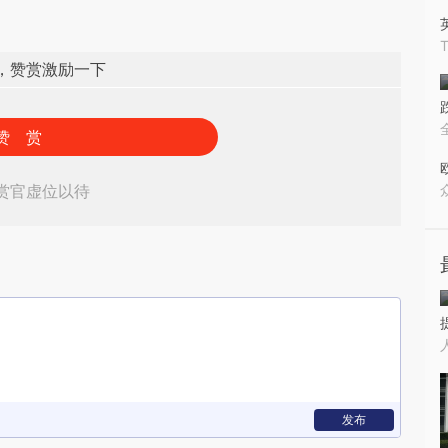
，赞赏激励一下
赞 赏
赏官虚位以待
发布