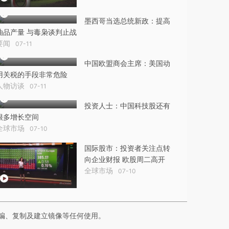
墨西哥当选总统新政：提高
油品产量 与毒枭谈判止战
要闻
07-11
中国欧盟商会主席：美国动
用关税的手段非常危险
人物访谈
07-11
投资人士：中国科技股还有
很多增长空间
全球市场
07-10
国际股市：投资者关注点转
向企业财报 欧股周二高开
全球市场
07-10
编、复制及建立镜像等任何使用。