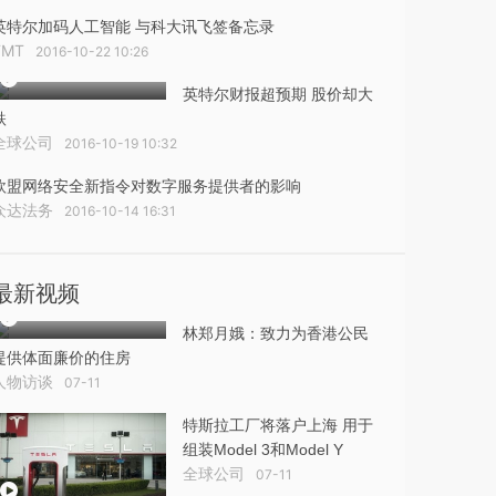
英特尔加码人工智能 与科大讯飞签备忘录
TMT
2016-10-22 10:26
英特尔财报超预期 股价却大
跌
全球公司
2016-10-19 10:32
欧盟网络安全新指令对数字服务提供者的影响
众达法务
2016-10-14 16:31
最新视频
林郑月娥：致力为香港公民
提供体面廉价的住房
人物访谈
07-11
特斯拉工厂将落户上海 用于
组装Model 3和Model Y
全球公司
07-11