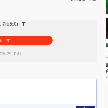
，赞赏激励一下
赞 赏
赏官虚位以待