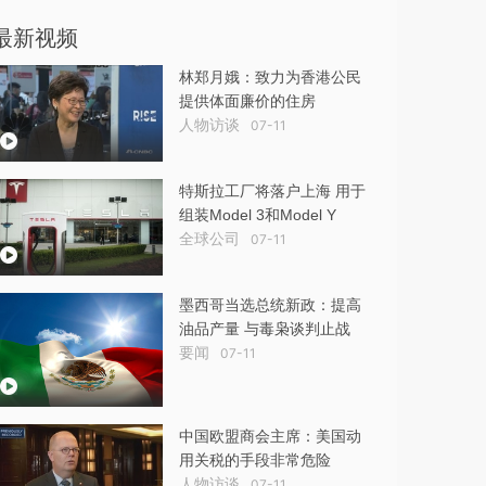
最新视频
林郑月娥：致力为香港公民
提供体面廉价的住房
人物访谈
07-11
特斯拉工厂将落户上海 用于
组装Model 3和Model Y
全球公司
07-11
墨西哥当选总统新政：提高
油品产量 与毒枭谈判止战
要闻
07-11
中国欧盟商会主席：美国动
用关税的手段非常危险
人物访谈
07-11