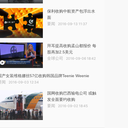
保利收购中航资产包浮出水
面
要闻
2016-09-13 11:37
拜耳提高收购孟山都报价 每
股再加2.5美元
全球公司
2016-09-06 18:42
国产女装维格娜丝57亿收购韩国品牌Teenie Weenie
要闻
2016-09-03 12:34
国网收购巴西输电公司 或触
发全面要约收购
要闻
2016-09-02 18:45