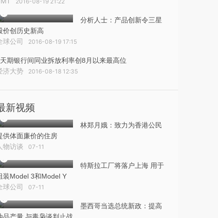
TMT
2016-08-19 21:22
分析人士：产品创新令三星
股价创历史新高
全球公司
2016-08-19 17:15
7天期银行间同业拆放利率创8月以来最高位
经济大势
2016-08-18 12:35
最新视频
林郑月娥：致力为香港公民
提供体面廉价的住房
人物访谈
07-11
特斯拉工厂将落户上海 用于
组装Model 3和Model Y
全球公司
07-11
墨西哥当选总统新政：提高
油品产量 与毒枭谈判止战