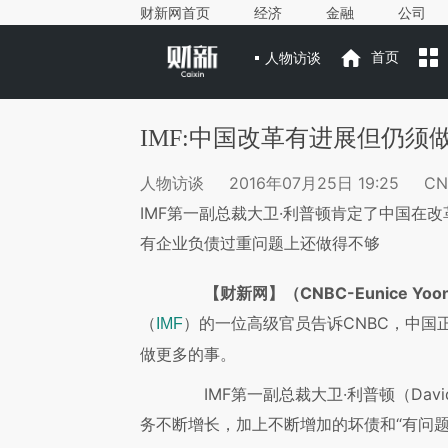
财新网首页
经济
金融
公司
人物访谈
首页
IMF:中国改革有进展但仍须
人物访谈
2016年07月25日 19:25
CN
IMF第一副总裁大卫·利普顿肯定了中国在
有企业负债过重问题上还做得不够
【财新网】（CNBC-Eunice Yoon
（
）的一位高级官员告诉CNBC，中国
IMF
做更多的事。
IMF第一副总裁大卫·利普顿（David
务不断增长，加上不断增加的坏债和“有问