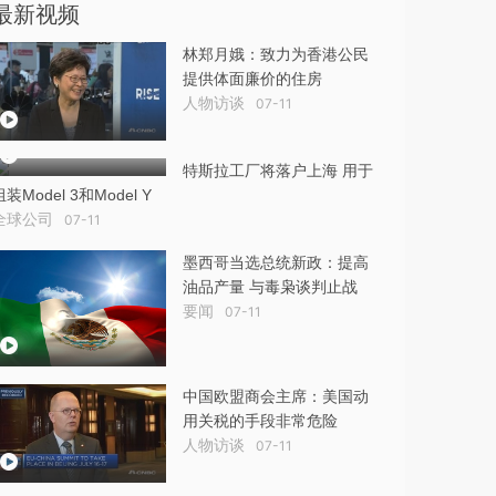
最新视频
林郑月娥：致力为香港公民
提供体面廉价的住房
人物访谈
07-11
特斯拉工厂将落户上海 用于
组装Model 3和Model Y
全球公司
07-11
墨西哥当选总统新政：提高
油品产量 与毒枭谈判止战
要闻
07-11
中国欧盟商会主席：美国动
用关税的手段非常危险
人物访谈
07-11