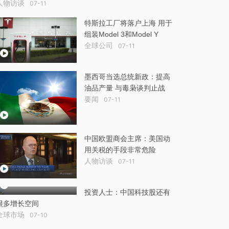
人物访谈
07-11
特斯拉工厂将落户上海 用于
组装Model 3和Model Y
全球公司
07-11
墨西哥当选总统新政：提高
油品产量 与毒枭谈判止战
要闻
07-11
中国欧盟商会主席：美国动
用关税的手段非常危险
人物访谈
07-11
投资人士：中国科技股还有
很多增长空间
全球市场
07-10